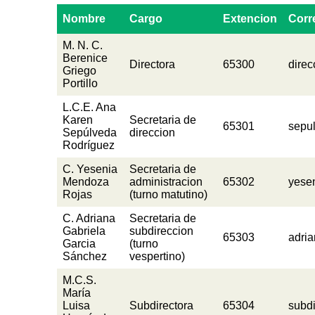
Nombre
Cargo
Extencion
Corr
M. N. C.
Berenice
Directora
65300
dire
Griego
Portillo
L.C.E. Ana
Karen
Secretaria de
65301
sepu
Sepúlveda
direccion
Rodríguez
C. Yesenia
Secretaria de
Mendoza
administracion
65302
yese
Rojas
(turno matutino)
C. Adriana
Secretaria de
Gabriela
subdireccion
65303
adri
Garcia
(turno
Sánchez
vespertino)
M.C.S.
María
Luisa
Subdirectora
65304
subd