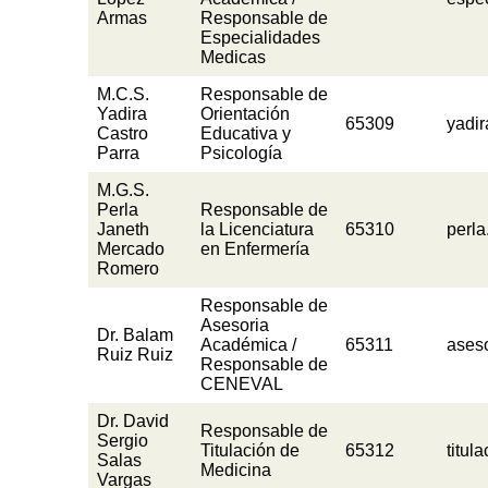
Armas
Responsable de
Especialidades
Medicas
M.C.S.
Responsable de
Yadira
Orientación
65309
yadi
Castro
Educativa y
Parra
Psicología
M.G.S.
Perla
Responsable de
Janeth
la Licenciatura
65310
perl
Mercado
en Enfermería
Romero
Responsable de
Asesoria
Dr. Balam
Académica /
65311
ases
Ruiz Ruiz
Responsable de
CENEVAL
Dr. David
Responsable de
Sergio
Titulación de
65312
titu
Salas
Medicina
Vargas