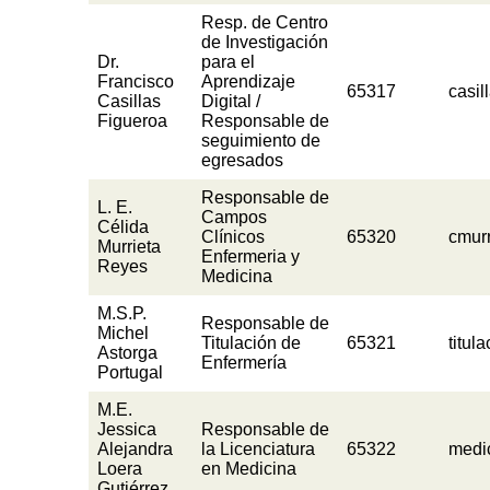
Resp. de Centro
de Investigación
Dr.
para el
Francisco
Aprendizaje
65317
casil
Casillas
Digital /
Figueroa
Responsable de
seguimiento de
egresados
Responsable de
L. E.
Campos
Célida
Clínicos
65320
cmur
Murrieta
Enfermeria y
Reyes
Medicina
M.S.P.
Responsable de
Michel
Titulación de
65321
titul
Astorga
Enfermería
Portugal
M.E.
Jessica
Responsable de
Alejandra
la Licenciatura
65322
medi
Loera
en Medicina
Gutiérrez