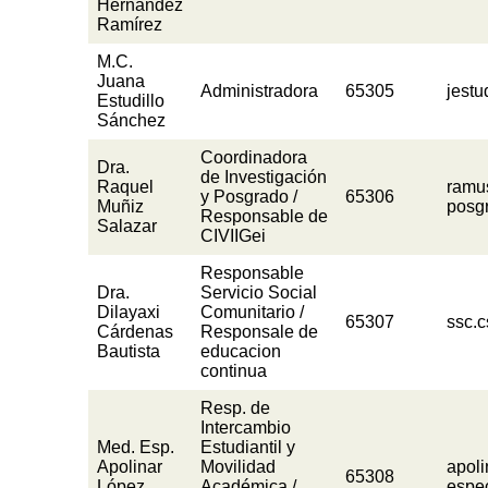
Hernández
Ramírez
M.C.
Juana
Administradora
65305
jest
Estudillo
Sánchez
Coordinadora
Dra.
de Investigación
Raquel
ramu
y Posgrado /
65306
Muñiz
posg
Responsable de
Salazar
CIVIIGei
Responsable
Dra.
Servicio Social
Dilayaxi
Comunitario /
65307
ssc.
Cárdenas
Responsale de
Bautista
educacion
continua
Resp. de
Intercambio
Med. Esp.
Estudiantil y
Apolinar
Movilidad
apol
65308
López
Académica /
espe