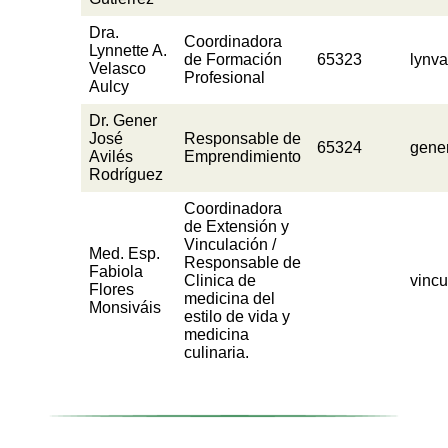
Dra.
Coordinadora
Lynnette A.
de Formación
65323
lynv
Velasco
Profesional
Aulcy
Dr. Gener
José
Responsable de
65324
gene
Avilés
Emprendimiento
Rodríguez
Coordinadora
de Extensión y
Vinculación /
Med. Esp.
Responsable de
Fabiola
Clinica de
vinc
Flores
medicina del
Monsiváis
estilo de vida y
medicina
culinaria.