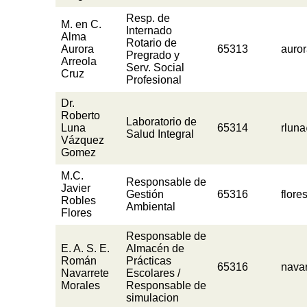
Resp. de
M. en C.
Internado
Alma
Rotario de
Aurora
65313
auro
Pregrado y
Arreola
Serv. Social
Cruz
Profesional
Dr.
Roberto
Laboratorio de
Luna
65314
rlun
Salud Integral
Vázquez
Gomez
M.C.
Responsable de
Javier
Gestión
65316
flor
Robles
Ambiental
Flores
Responsable de
E. A. S. E.
Almacén de
Román
Prácticas
65316
nava
Navarrete
Escolares /
Morales
Responsable de
simulacion